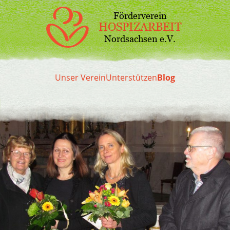
Förderverein
HOSPIZARBEIT
Nordsachsen e.V.
Unser Verein
Unterstützen
Blog